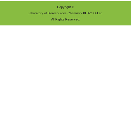
Copyright ©
Laboratory of Bioresources Chemistry KITAOKA Lab.
All Rights Reserved.