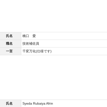
氏名
橋口 愛
職名
技術補佐員
一言
千変万化(仕様です)
氏名
Syeda Rubaiya Afrin