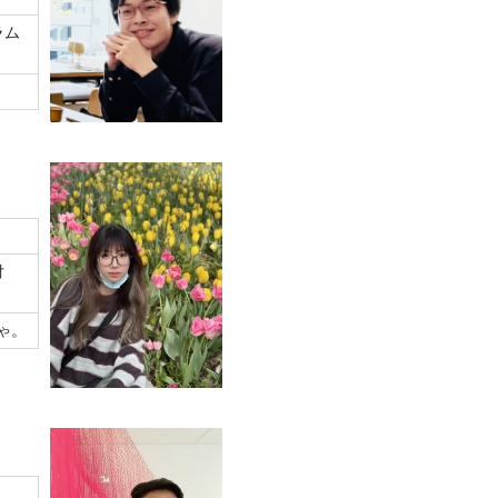
ラム
日付
ゃ。