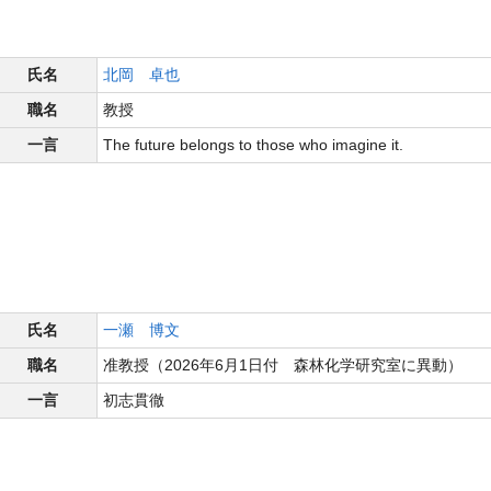
氏名
北岡 卓也
職名
教授
一言
The future belongs to those who imagine it.
氏名
一瀬 博文
職名
准教授（2026年6月1日付 森林化学研究室に異動）
一言
初志貫徹