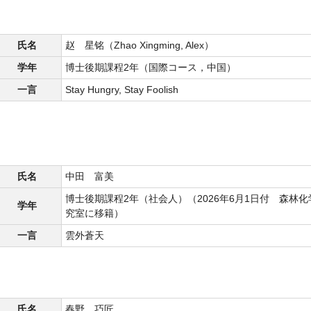
氏名
赵 星铭（Zhao Xingming, Alex）
学年
博士後期課程2年（国際コース，中国）
一言
Stay Hungry, Stay Foolish
氏名
中田 富美
博士後期課程2年（社会人）（2026年6月1日付 森林化
学年
究室に移籍）
一言
雲外蒼天
氏名
春野 巧匠