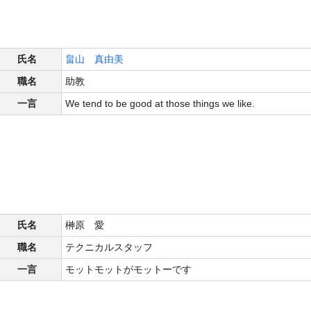
氏名
畠山 真由美
職名
助教
一言
We tend to be good at those things we like.
氏名
榊原 愛
職名
テクニカルスタッフ
一言
モットモットがモットーです