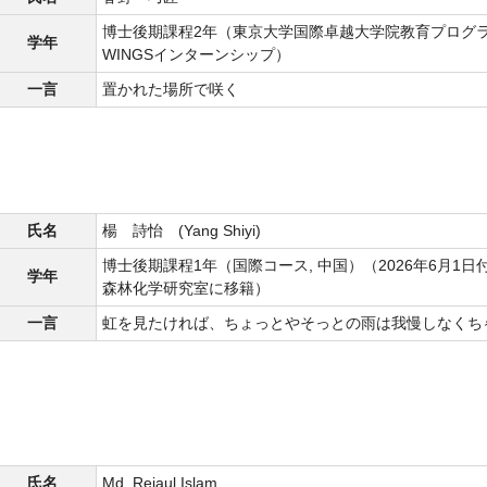
博士後期課程2年（東京大学国際卓越大学院教育プログ
学年
WINGSインターンシップ）
一言
置かれた場所で咲く
氏名
楊 詩怡 (Yang Shiyi)
博士後期課程1年（国際コース, 中国）（2026年6月1
学年
森林化学研究室に移籍）
一言
虹を見たければ、ちょっとやそっとの雨は我慢しなくち
氏名
Md. Rejaul Islam