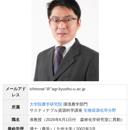
メールアド
ichinose“＠”agr.kyushu-u.ac.jp
レス
大学院農学研究院
環境農学部門
所属
サスティナブル資源科学講座
生物資源化学分野
職名
准教授（2026年6月1日付 森林化学研究室に異動）
最終学歴
博士（農学）/ 九州大学 / 2002年3月