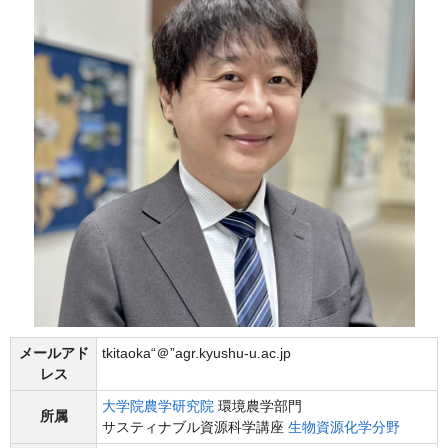
メールアド
tkitaoka“＠”agr.kyushu-u.ac.jp
レス
大学院農学研究院
環境農学部門
所属
サスティナブル資源科学講座
生物資源化学分野