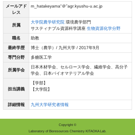
メールアド
m_hatakeyama“＠”agr.kyushu-u.ac.jp
レス
大学院農学研究院
環境農学部門
所属
サスティナブル資源科学講座
生物資源化学分野
職名
助教
最終学歴
博士（農学）/ 九州大学 / 2017年9月
専門分野
多糖医工学
日本木材学会、セルロース学会、繊維学会、高分子
所属学会
学会、日本バイオマテリアル学会
【学部】
担当講義
【大学院】
詳細情報
九州大学研究者情報
Copyright ©
Laboratory of Bioresources Chemistry KITAOKA Lab.