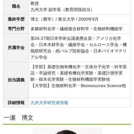
教授
職名
九州大学 副学長（教育関係担当）
最終学歴
博士（農学）/ 東京大学 / 2000年9月
専門分野
多糖材料化学・繊維複合材料学・生物材料機能学
第26-27期日本学術会議連携会員・アメリカ化学
会・日本木材学会・繊維学会・セルロース学会・機
所属学会
能紙研究会・紙パルプ技術協会・日本バイオマテリ
アル学会
【学部】基礎生物有機化学・生体分子化学・科学英
語・卒論研究・基礎有機化学実験・基礎計測学実
験・樹木化学実験・生物材料機能学実験他
担当講義
【大学院】生物材料化学・Bioresources Science他
詳細情報
九州大学研究者情報
一瀬 博文