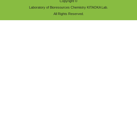
Copyright ©
Laboratory of Bioresources Chemistry KITAOKA Lab.
All Rights Reserved.