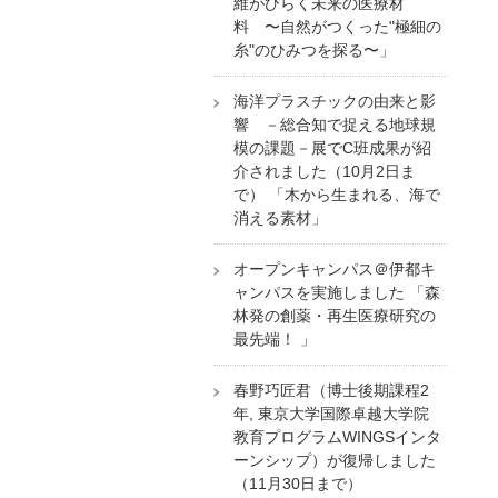
維がひらく未来の医療材
料 〜自然がつくった"極細の
糸"のひみつを探る〜」
海洋プラスチックの由来と影
響 －総合知で捉える地球規
模の課題－展でC班成果が紹
介されました（10月2日ま
で） 「木から生まれる、海で
消える素材」
オープンキャンパス＠伊都キ
ャンパスを実施しました 「森
林発の創薬・再生医療研究の
最先端！ 」
春野巧匠君（博士後期課程2
年, 東京大学国際卓越大学院
教育プログラムWINGSインタ
ーンシップ）が復帰しました
（11月30日まで）