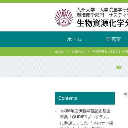
ホーム
研究室
>
お知らせ
>
中間発表会（2日目）を
HOME
中
Contents
令和8年度伊藤早苗記念基金
事業「QURIESプログラム」
に参加しました 「木のナノ繊