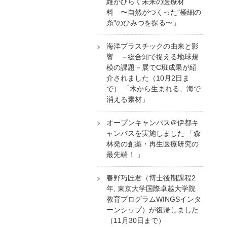
維がひらく未来の医療材
料 〜自然がつくった"極細の
糸"のひみつを探る〜」
海洋プラスチックの由来と影
響 －総合知で捉える地球規
模の課題－展でC班成果が紹
介されました（10月2日ま
で） 「木から生まれる、海で
消える素材」
オープンキャンパス＠伊都キ
ャンパスを実施しました 「森
林発の創薬・再生医療研究の
最先端！ 」
春野巧匠君（博士後期課程2
年, 東京大学国際卓越大学院
教育プログラムWINGSインタ
ーンシップ）が復帰しました
（11月30日まで）