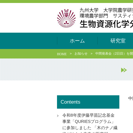
ホーム
研究室
>
お知らせ
>
中間発表会（2日目）を
HOME
中
Contents
令和8年度伊藤早苗記念基金
事業「QURIESプログラム」
に参加しました 「木のナノ繊