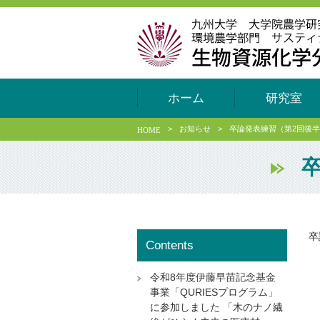
ホーム
研究室
>
お知らせ
>
卒論発表練習（第2回後
HOME
卒
卒
Contents
令和8年度伊藤早苗記念基金
事業「QURIESプログラム」
に参加しました 「木のナノ繊