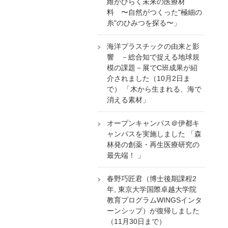
維がひらく未来の医療材
料 〜自然がつくった"極細の
糸"のひみつを探る〜」
海洋プラスチックの由来と影
響 －総合知で捉える地球規
模の課題－展でC班成果が紹
介されました（10月2日ま
で） 「木から生まれる、海で
消える素材」
オープンキャンパス＠伊都キ
ャンパスを実施しました 「森
林発の創薬・再生医療研究の
最先端！ 」
春野巧匠君（博士後期課程2
年, 東京大学国際卓越大学院
教育プログラムWINGSインタ
ーンシップ）が復帰しました
（11月30日まで）