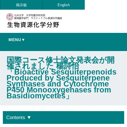
掲示板
English
MENU▼
国際コース修士論文発表会が開
催されました 楊詩怡
「Bioactive Sesquiterpenoids
Produced by Sesquiterpene
Synthases and Cytochrome
P450 Monooxygenases from
Basidiomycetes」
Contents
▼