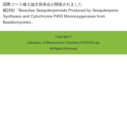
国際コース修士論文発表会が開催されました
楊詩怡「Bioactive Sesquiterpenoids Produced by Sesquiterpene
Synthases and Cytochrome P450 Monooxygenases from
Basidiomycetes」
Copyright ©
Laboratory of Bioresources Chemistry KITAOKA Lab.
All Rights Reserved.