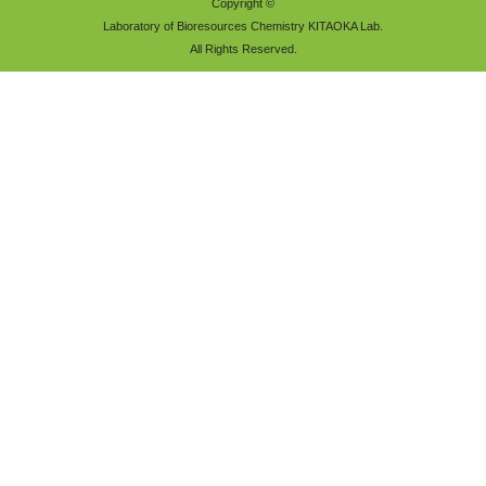
Copyright ©
Laboratory of Bioresources Chemistry KITAOKA Lab.
All Rights Reserved.