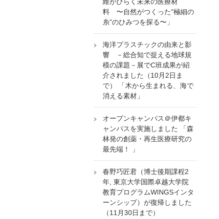
維がひらく未来の医療材
料 〜自然がつくった"極細の
糸"のひみつを探る〜」
海洋プラスチックの由来と影
響 －総合知で捉える地球規
模の課題－展でC班成果が紹
介されました（10月2日ま
で） 「木から生まれる、海で
消える素材」
オープンキャンパス＠伊都キ
ャンパスを実施しました 「森
林発の創薬・再生医療研究の
最先端！ 」
春野巧匠君（博士後期課程2
年, 東京大学国際卓越大学院
教育プログラムWINGSインタ
ーンシップ）が復帰しました
（11月30日まで）