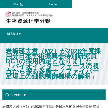
掲示板
English
MENU▼
岩﨑瑛大君（M2）が2026年度採
用分日本学術振興会特別研究員
DC1の採用内定となりました
「バイオインターフェースの視
点から探る多糖ナノファイバー
足場上の細胞制御機構の解明」
Contents
▼
岩﨑瑛大君（M2）が2026年度採用分日本学術振興会特別研究員