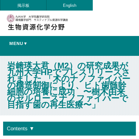
掲示板
English
MENU▼
岩﨑瑛大君（M2）の研究成果が
九州大学HPでプレスリリースさ
れました 「木のナノファイバー
の構造制御により、ヒト歯髄幹
細胞の培養に成功 〜樹木由来
のセルロースナノファイバーで
目指す歯の再生医療〜」
Contents
▼