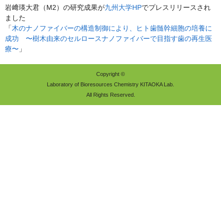
岩﨑瑛大君（M2）の研究成果が
九州大学HP
でプレスリリースされ
ました
「
木のナノファイバーの構造制御により、ヒト歯髄幹細胞の培養に
成功 〜樹木由来のセルロースナノファイバーで目指す歯の再生医
療〜
」
Copyright ©
Laboratory of Bioresources Chemistry KITAOKA Lab.
All Rights Reserved.