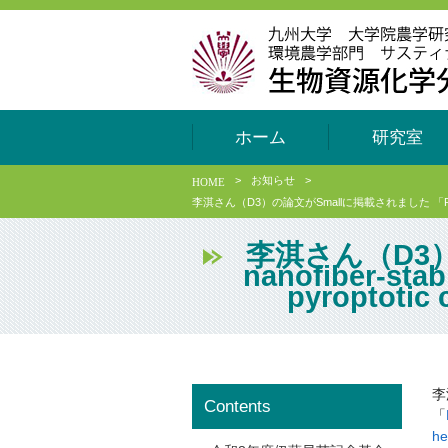
ホーム
研究室
>
お知らせ
>
HOME
李淇さん（D3）の論文がSmallに掲載されました 「Polysaccharide nan
李淇さん（D3）の
nanofiber-stab
pyroptotic 
李
Contents
「
he