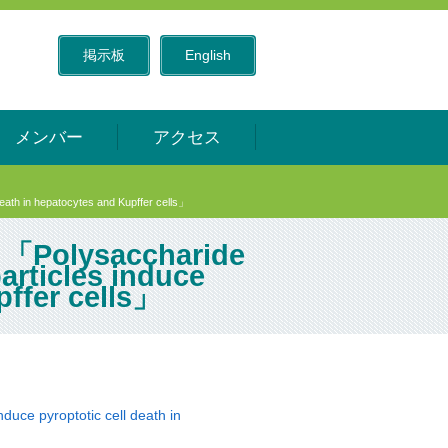
掲示板
English
メンバー
アクセス
 in hepatocytes and Kupffer cells」
lysaccharide
articles induce
pffer cells」
duce pyroptotic cell death in