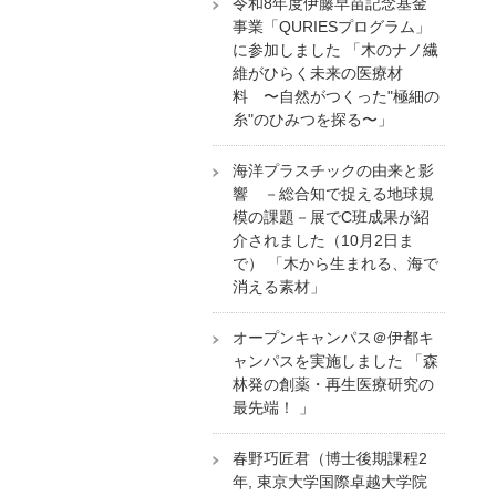
令和8年度伊藤早苗記念基金
事業「QURIESプログラム」
に参加しました 「木のナノ繊
維がひらく未来の医療材
料 〜自然がつくった"極細の
糸"のひみつを探る〜」
海洋プラスチックの由来と影
響 －総合知で捉える地球規
模の課題－展でC班成果が紹
介されました（10月2日ま
で） 「木から生まれる、海で
消える素材」
オープンキャンパス＠伊都キ
ャンパスを実施しました 「森
林発の創薬・再生医療研究の
最先端！ 」
春野巧匠君（博士後期課程2
年, 東京大学国際卓越大学院