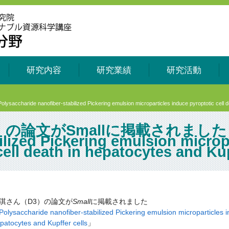
研究内容
研究業績
研究活動
ofiber-stabilized Pickering emulsion microparticles induce pyroptotic cell death
論文がSmallに掲載されました 「Po
ilized Pickering emulsion microp
cell death in hepatocytes and Ku
淇さん（D3）の論文が
Small
に掲載されました
Polysaccharide nanofiber-stabilized Pickering emulsion microparticles in
patocytes and Kupffer cells
」