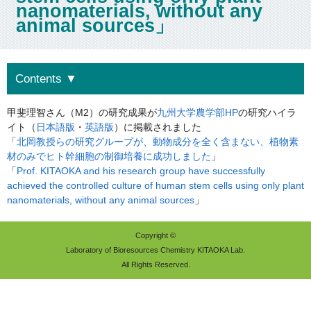
nanomaterials, without any
animal sources」
Contents
▼
甲斐理智さん（M2）の研究成果が
九州大学農学部HP
の研究ハイラ
イト（
日本語版
・
英語版
）に掲載されました
「
北岡教授らの研究グループが、動物成分を全く含まない、植物素
材のみでヒト幹細胞の制御培養に成功しました
」
「
Prof. KITAOKA and his research group have successfully
achieved the controlled culture of human stem cells using only plant
nanomaterials, without any animal sources
」
Copyright ©
Laboratory of Bioresources Chemistry KITAOKA Lab.
All Rights Reserved.