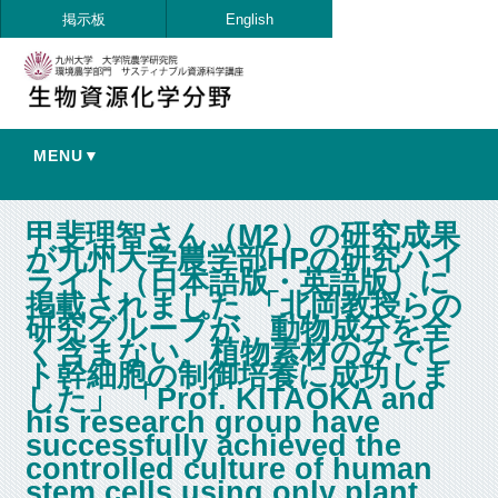
掲示板
English
MENU▼
甲斐理智さん（M2）の研究成果
が九州大学農学部HPの研究ハイ
ライト（日本語版・英語版）に
掲載されました 「北岡教授らの
研究グループが、動物成分を全
く含まない、植物素材のみでヒ
ト幹細胞の制御培養に成功しま
した」 「Prof. KITAOKA and
his research group have
successfully achieved the
controlled culture of human
stem cells using only plant