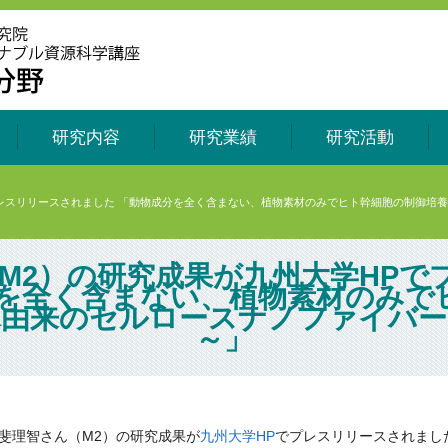
研究内容
研究業績
研究活動
プレスリリースされました 「動物成分を全く含まない、植物素材のみでヒト幹細胞の制御培
M2）の研究成果が九州大学HPで
分を全く含まない、植物素材のみで
木由来のセルロースナノファイバー
～」
斐理智さん（M2）の研究成果が
九州大学HP
でプレスリリースされまし