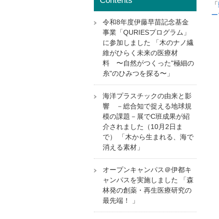
Contents
「
ー
令和8年度伊藤早苗記念基金
事業「QURIESプログラム」
に参加しました 「木のナノ繊
維がひらく未来の医療材
料 〜自然がつくった"極細の
糸"のひみつを探る〜」
海洋プラスチックの由来と影
響 －総合知で捉える地球規
模の課題－展でC班成果が紹
介されました（10月2日ま
で） 「木から生まれる、海で
消える素材」
オープンキャンパス＠伊都キ
ャンパスを実施しました 「森
林発の創薬・再生医療研究の
最先端！ 」