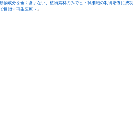
動物成分を全く含まない、植物素材のみでヒト幹細胞の制御培養に成功
で目指す再生医療～
」