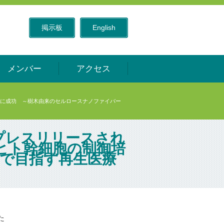
掲示板
English
メンバー
アクセス
養に成功 ～樹木由来のセルロースナノファイバー
プレスリリースされ
ヒト幹細胞の制御培
で目指す再生医療
た