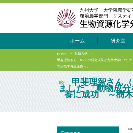
ホーム
研究室
>
お知らせ
>
HOME
甲斐理智さん（M2）の研究成果が九州大学HPで
で目指す再生医療～」
甲斐理智さん（
ました 「動物成
養に成功 ～樹
甲