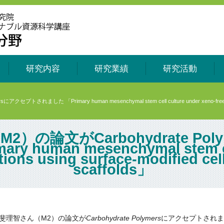
研究内容
研究業績
研究活動
れました 「Primary human mesenchymal stem cell culture under xeno-free conditio
）の論文がCarbohydrate Po
 human mesenchymal stem cel
tions using surface-modified cel
scaffolds」
斐理智さん（M2）の論文が
Carbohydrate Polymers
にアクセプトされま