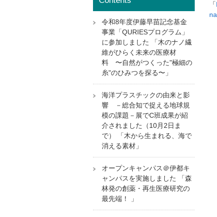
Contents
「
na
令和8年度伊藤早苗記念基金
事業「QURIESプログラム」
に参加しました 「木のナノ繊
維がひらく未来の医療材
料 〜自然がつくった"極細の
糸"のひみつを探る〜」
海洋プラスチックの由来と影
響 －総合知で捉える地球規
模の課題－展でC班成果が紹
介されました（10月2日ま
で） 「木から生まれる、海で
消える素材」
オープンキャンパス＠伊都キ
ャンパスを実施しました 「森
林発の創薬・再生医療研究の
最先端！ 」