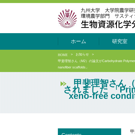
ホーム
研究室
>
お知らせ
>
HOME
甲斐理智さん（M2）の論文がCarbohydrate Polymersにアクセプトさ
nanofiber scaffolds」
甲斐理智さん（M2
されました 「Primary
xeno-free condi
甲