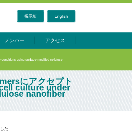
掲示板
English
メンバー
アクセス
ns using surface-modified cellulose
lymersにアクセプト
l culture under
lulose nanofiber
した