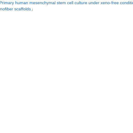
Primary human mesenchymal stem cell culture under xeno-free conditio
nofiber scaffolds
」