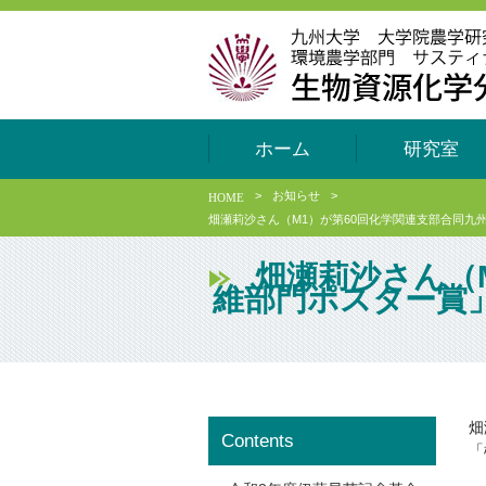
ホーム
研究室
>
お知らせ
>
HOME
畑瀬莉沙さん（M1）が第60回化学関連支部合同
畑瀬莉沙さん（
維部門ポスター賞
畑
Contents
「