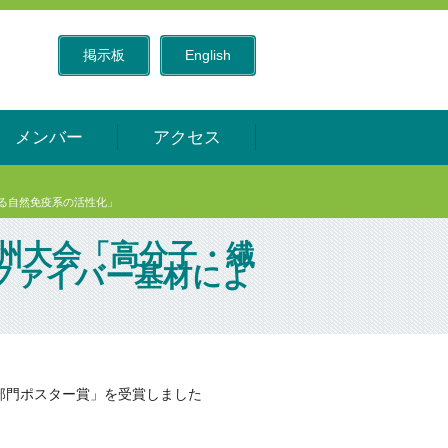
掲示板
English
メンバー
アクセス
よる自然免疫系の活性化」
九州大会「高分子・繊
ファイバー基材によ
部門ポスター賞」を受賞しました