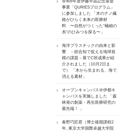
令和8年度伊藤早苗記念基金
事業「QURIESプログラム」
に参加しました 「木のナノ繊
維がひらく未来の医療材
料 〜自然がつくった"極細の
糸"のひみつを探る〜」
海洋プラスチックの由来と影
響 －総合知で捉える地球規
模の課題－展でC班成果が紹
介されました（10月2日ま
で） 「木から生まれる、海で
消える素材」
オープンキャンパス＠伊都キ
ャンパスを実施しました 「森
林発の創薬・再生医療研究の
最先端！ 」
春野巧匠君（博士後期課程2
年, 東京大学国際卓越大学院