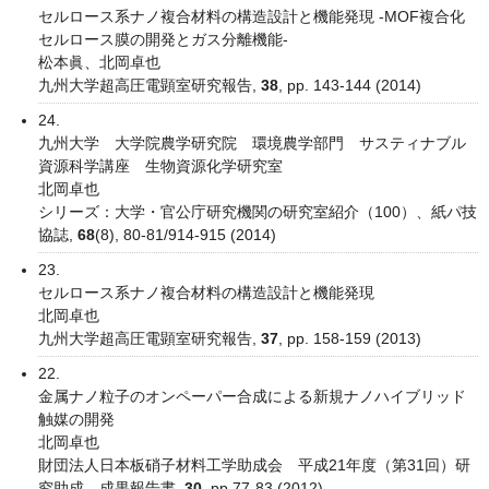
セルロース系ナノ複合材料の構造設計と機能発現 -MOF複合化
セルロース膜の開発とガス分離機能-
松本眞、北岡卓也
九州大学超高圧電顕室研究報告,
38
, pp. 143-144 (2014)
24.
九州大学 大学院農学研究院 環境農学部門 サスティナブル
資源科学講座 生物資源化学研究室
北岡卓也
シリーズ：大学・官公庁研究機関の研究室紹介（100）、紙パ技
協誌,
68
(8), 80-81/914-915 (2014)
23.
セルロース系ナノ複合材料の構造設計と機能発現
北岡卓也
九州大学超高圧電顕室研究報告,
37
, pp. 158-159 (2013)
22.
金属ナノ粒子のオンペーパー合成による新規ナノハイブリッド
触媒の開発
北岡卓也
財団法人日本板硝子材料工学助成会 平成21年度（第31回）研
究助成 成果報告書,
30
, pp.77-83 (2012)