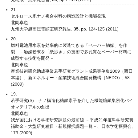
21.
セルロース系ナノ複合材料の構造設計と機能発現
北岡卓也
九州大学超高圧電顕室研究報告,
35
, pp. 124-125 (2011)
20.
燃料電池用水素を効率的に製造できる「ペーパー触媒」を作
製 －触媒粉末を「紙抄き」の技術で多孔質なペーパー材料に
成型する技術を開発－
北岡卓也
産業技術研究助成事業若手研究グラント成果実例集2009（西日
本編）、新エネルギー・産業技術総合開発機構（NEDO）, 58
(2009)
19.
若手研究(S)：ナノ構造化糖鎖素子を介した機能糖鎖集密化バイ
オマテリアルの創出
北岡卓也
我が国における学術研究課題の最前線 －平成21年度科学研究費
補助金・大型研究種目・新規採択課題一覧－、日本学術振興会,
173 (2009)