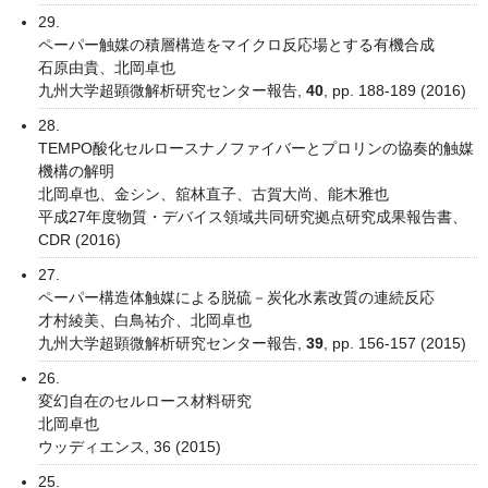
29.
ペーパー触媒の積層構造をマイクロ反応場とする有機合成
石原由貴、北岡卓也
九州大学超顕微解析研究センター報告,
40
, pp. 188-189 (2016)
28.
TEMPO酸化セルロースナノファイバーとプロリンの協奏的触媒
機構の解明
北岡卓也、金シン、舘林直子、古賀大尚、能木雅也
平成27年度物質・デバイス領域共同研究拠点研究成果報告書、
CDR (2016)
27.
ペーパー構造体触媒による脱硫－炭化水素改質の連続反応
才村綾美、白鳥祐介、北岡卓也
九州大学超顕微解析研究センター報告,
39
, pp. 156-157 (2015)
26.
変幻自在のセルロース材料研究
北岡卓也
ウッディエンス, 36 (2015)
25.