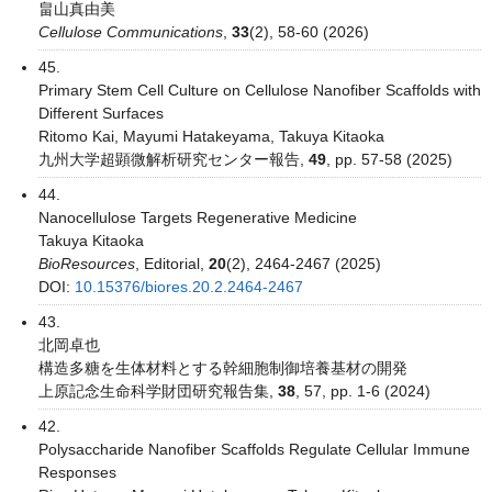
畠山真由美
Cellulose Communications
,
33
(2), 58-60 (2026)
45.
Primary Stem Cell Culture on Cellulose Nanofiber Scaffolds with
Different Surfaces
Ritomo Kai, Mayumi Hatakeyama, Takuya Kitaoka
九州大学超顕微解析研究センター報告,
49
, pp. 57-58 (2025)
44.
Nanocellulose Targets Regenerative Medicine
Takuya Kitaoka
BioResources
, Editorial,
20
(2), 2464-2467 (2025)
DOI:
10.15376/biores.20.2.2464-2467
43.
北岡卓也
構造多糖を生体材料とする幹細胞制御培養基材の開発
上原記念生命科学財団研究報告集,
38
, 57, pp. 1-6 (2024)
42.
Polysaccharide Nanofiber Scaffolds Regulate Cellular Immune
Responses