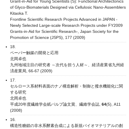
Grant-in-Aid for Young Scientists (S): Functional Architectonics
of Glyco-Biomaterials Designed via Cellulosic Nano-Assemblers
Kitaoka T.
Frontline Scientific Research Projects Advanced in JAPAN -
Newly Selected Large-scale Research Projects under FY2009
Grants-in-Aid for Scientific Research-, Japan Society for the
Promotion of Science (JSPS), 177 (2009)
18.
ペーパー触媒の開発と応用
北岡卓也
九州地域注目の研究者 ～次代を担う人材～、経済産業省九州経
済産業局, 66-67 (2009)
17.
セルロース系材料表面のナノ構造解析・制御と撥水機能化に関
する研究
北岡卓也
平成20年度繊維学会紙パルプ論文賞、繊維学会誌,
64
(5), A11
(2008)
16.
構造性糖鎖の非水系酵素合成による新規バイオマテリアルの創