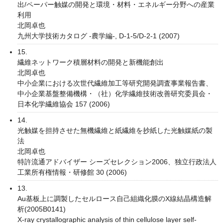
出/ペーパー触媒の開発と環境・材料・エネルギー分野への産業
利用
北岡卓也
九州大学技術カタログ -農学編-, D-1-5/D-2-1 (2007)
15.
繊維ネットワーク積層材料の開発と新機能創出
北岡卓也
中小企業における次世代繊維加工等研究開発調査事業報告書、
中小企業基盤整備機構・（社）化学繊維技術改善研究委員会・
日本化学繊維協会 157 (2006)
14.
光触媒を担持させた無機繊維と紙繊維を抄紙した光触媒紙の製
法
北岡卓也
特許流通アドバイザー シーズセレクション2006、独立行政法人
工業所有権情報・研修館 30 (2006)
13.
Au基板上に調製したセルロース自己組織化膜のX線結晶構造解
析(2005B0141)
X-ray crystallographic analysis of thin cellulose layer self-