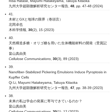
Risa Hatase, Mayumi Hatakeyama, Takuya Kitaoka
九州大学超顕微解析研究センター報告,
48
, pp. 47-48 (2024)
41.
木材とGXと地球の限界（巻頭言）
北岡卓也
木科学情報,
30
(2), 15 (2023)
40.
天然構造多糖・オリゴ糖を用いた生体機能材料の開発（受賞記
事）
畠山真由美
Cellulose Communications
,
30
(3), 89 (2023)
39.
Nanofiber-Stabilized Pickering Emulsions Induce Pyroptosis in
Kupffer Cells
Qi Li, Mayumi Hatakeyama, Takuya Kitaoka
九州大学超顕微解析研究センター報告,
47
, pp. 38-39 (2023)
38.
未来の私は学会の発展に寄与できているのか？
畠山真由美
Cellulose Communications
,
30
(1), 12 (2023)