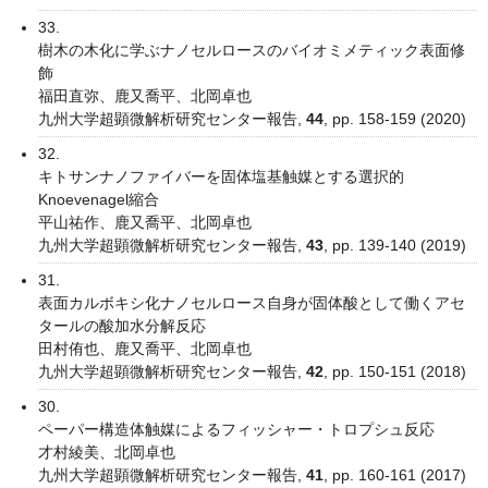
33.
樹木の木化に学ぶナノセルロースのバイオミメティック表面修
飾
福田直弥、鹿又喬平、北岡卓也
九州大学超顕微解析研究センター報告,
44
, pp. 158-159 (2020)
32.
キトサンナノファイバーを固体塩基触媒とする選択的
Knoevenagel縮合
平山祐作、鹿又喬平、北岡卓也
九州大学超顕微解析研究センター報告,
43
, pp. 139-140 (2019)
31.
表面カルボキシ化ナノセルロース自身が固体酸として働くアセ
タールの酸加水分解反応
田村侑也、鹿又喬平、北岡卓也
九州大学超顕微解析研究センター報告,
42
, pp. 150-151 (2018)
30.
ペーパー構造体触媒によるフィッシャー・トロプシュ反応
才村綾美、北岡卓也
九州大学超顕微解析研究センター報告,
41
, pp. 160-161 (2017)