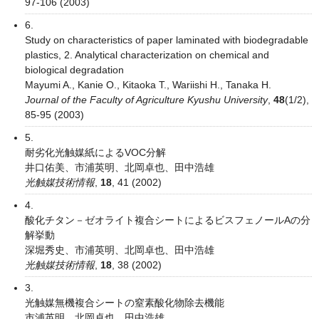
97-106 (2003)
6.
Study on characteristics of paper laminated with biodegradable
plastics, 2. Analytical characterization on chemical and
biological degradation
Mayumi A., Kanie O., Kitaoka T., Wariishi H., Tanaka H.
Journal of the Faculty of Agriculture Kyushu University
,
48
(1/2),
85-95 (2003)
5.
耐劣化光触媒紙によるVOC分解
井口佑美、市浦英明、北岡卓也、田中浩雄
光触媒技術情報
,
18
, 41 (2002)
4.
酸化チタン－ゼオライト複合シートによるビスフェノールAの分
解挙動
深堀秀史、市浦英明、北岡卓也、田中浩雄
光触媒技術情報
,
18
, 38 (2002)
3.
光触媒無機複合シートの窒素酸化物除去機能
市浦英明、北岡卓也、田中浩雄