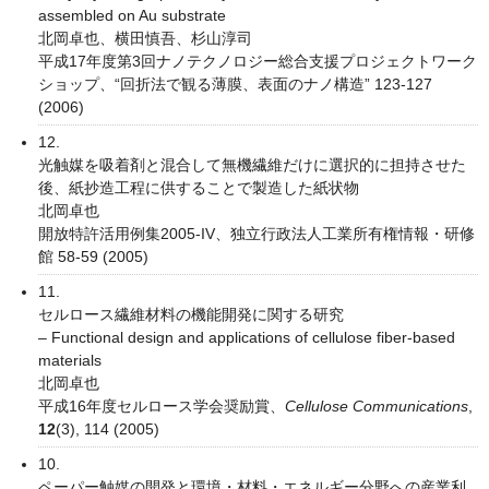
assembled on Au substrate
北岡卓也、横田慎吾、杉山淳司
平成17年度第3回ナノテクノロジー総合支援プロジェクトワーク
ショップ、“回折法で観る薄膜、表面のナノ構造” 123-127
(2006)
12.
光触媒を吸着剤と混合して無機繊維だけに選択的に担持させた
後、紙抄造工程に供することで製造した紙状物
北岡卓也
開放特許活用例集2005-IV、独立行政法人工業所有権情報・研修
館 58-59 (2005)
11.
セルロース繊維材料の機能開発に関する研究
– Functional design and applications of cellulose fiber-based
materials
北岡卓也
平成16年度セルロース学会奨励賞、
Cellulose Communications
,
12
(3), 114 (2005)
10.
ペーパー触媒の開発と環境・材料・エネルギー分野への産業利