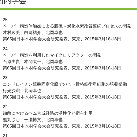
国内学会
25.
ペーパー構造体触媒による脱硫－炭化水素改質連続プロセスの開発
才村綾美、白鳥祐介、北岡卓也
第65回日本木材学会大会研究発表、東京、2015年3月16-18日
24.
ペーパー構造を利用したマイクロリアクターの開発
石原由貴、本間太一、北岡卓也
第65回日本木材学会大会研究発表、東京、2015年3月16-18日
23.
コンドロイチン硫酸固定化膜でのヒト骨格筋衛星細胞の培養挙動
行光沙織、北岡卓也
第65回日本木材学会大会研究発表、東京、2015年3月16-18日
22.
細菌におけるヘム合成経路の活性化と宿主利用
熊丸さち、一瀬博文、北岡卓也
第65回日本木材学会大会研究発表、東京、2015年3月16-18日
21.