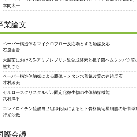
本間太一
卒業論文
ペーパー構造体をマイクロフロー反応場とする触媒反応
石原由貴
大腸菌における5-アミノレブリン酸合成酵素と担子菌ヘムタンパク質
熊丸さち
ペーパー構造体触媒による脱硫－メタン水蒸気改質の連続反応
才村綾美
セルロースクリスタルゲル固定化微生物の生体触媒機能
武村洋平
コンドロイチン硫酸自己組織化膜によるヒト骨格筋衛星細胞の培養挙
行光沙織
国際会議