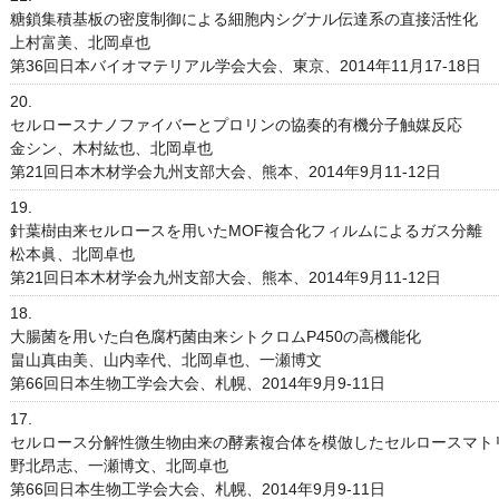
糖鎖集積基板の密度制御による細胞内シグナル伝達系の直接活性化
上村富美、北岡卓也
第36回日本バイオマテリアル学会大会、東京、2014年11月17-18日
20.
セルロースナノファイバーとプロリンの協奏的有機分子触媒反応
金シン、木村紘也、北岡卓也
第21回日本木材学会九州支部大会、熊本、2014年9月11-12日
19.
針葉樹由来セルロースを用いたMOF複合化フィルムによるガス分離
松本眞、北岡卓也
第21回日本木材学会九州支部大会、熊本、2014年9月11-12日
18.
大腸菌を用いた白色腐朽菌由来シトクロムP450の高機能化
畠山真由美、山内幸代、北岡卓也、一瀬博文
第66回日本生物工学会大会、札幌、2014年9月9-11日
17.
セルロース分解性微生物由来の酵素複合体を模倣したセルロースマト
野北昂志、一瀬博文、北岡卓也
第66回日本生物工学会大会、札幌、2014年9月9-11日