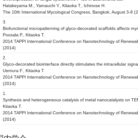
Hatakeyama M., Yamauchi Y., Kitaoka T., Ichinose H.
The 10th International Mycological Congress, Bangkok, August 3-8 (
3.
Biofunctional micropatterning of glyco-decorated scaffolds affects myo
Poosala P., Kitaoka T.
2014 TAPPI International Conference on Nanotechnology of Renewab
(2014)
2.
Glyco-decorated biointerface directly stimulates the intracellular signal
Uemura F., Kitaoka T.
2014 TAPPI International Conference on Nanotechnology of Renewab
(2014)
1.
Synthesis and heterogeneous catalysis of metal nanocatalysts on TE
Kitaoka T.
2014 TAPPI International Conference on Nanotechnology of Renewab
(2014)