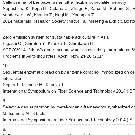
Cellulose nanofiber paper as an ultra flexible nonvolatile memory
Nagashima K., Koga H., Celano U., Zhuge F., Kanai M., Rahong S., Me
Vandervorst W., Kitaoka T., Nogi M., Yanagida T.
2014 Materials Research Society (MRS) Fall Meeting & Exhibit, Bosto
11.
Zero emission system for sustainable agriculture in Asia
Higashi O., Shiratori Y., Kitaoka T., Shirakawa H.
AGRO’2014 -9th IWA (International water association) Internation
Problems in Agro-Industries, Kochi, Nov. 24-26 (2014)
10.
Sequential enzymatic reaction by enzyme complex immobilized on cell
interaction
Nogita T., Ichinose H., Kitaoka T.
International Symposium on Fiber Science and Technology 2014 (ISF2
9.
Selective gas separation by metal-organic frameworks synthesized on
Matsumoto M., Kitaoka T.
International Symposium on Fiber Science and Technology 2014 (ISF2
8.