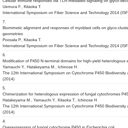
Cellular immune responses via TLR-mediated signaling on glyco-deco
Uemura F., Kitaoka T.
International Symposium on Fiber Science and Technology 2014 (ISF2
7.
Biomimetic alignment and responses of myoblast cells on glyco-cluste
geometries
Poosala P., Kitaoka T.
International Symposium on Fiber Science and Technology 2014 (ISF2
6.
Modification of P450 N-terminal domains for high-yield heterologous 
Yamauchi Y., Hatakeyama M., Ichinose H.
The 12th International Symposium on Cytochrome P450 Biodiversity a
(2014)
5.
Chimerization for heterologous expression of fungal cytochromes P4
Hatakeyama M., Yamauchi Y., Kitaoka T., Ichinose H.
The 12th International Symposium on Cytochrome P450 Biodiversity a
(2014)
4.
Overexpression of fungal cytochrome P450 in
Escherichia coli