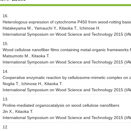
16.
Heterologous expression of cytochrome P450 from wood-rotting basi
Hatakeyama M., Yamauchi Y., Kitaoka T., Ichinose H.
International Symposium on Wood Science and Technology 2015 (IA
15.
Wood cellulose nanofiber films containing metal-organic frameworks f
Matsumoto M., Kitaoka T.
International Symposium on Wood Science and Technology 2015 (IA
14.
Cooperative enzymatic reaction by cellulosome-mimetic complex on c
Nogita T., Ichinose H., Kitaoka T.
International Symposium on Wood Science and Technology 2015 (IA
13.
Proline-mediated organocatalysis on wood cellulose nanofibers
Jin X., Kitaoka T.
International Symposium on Wood Science and Technology 2015 (IA
12.