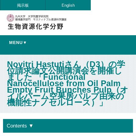
掲示板
English
MENU▼
Novitri Hastutiさん（D3）の学
位請求論文公開講演会を開催し
ました 「Functional
Nanocellulose from Oil Palm
Empty Fruit Bunches Pulp（オ
イルパーム空果房パルプ由来の
機能性ナノセルロース）」
Contents
▼