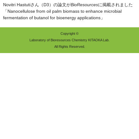
Novitri Hastutiさん（D3）の論文が
BioResources
に掲載されました
「Nanocellulose from oil palm biomass to enhance microbial
fermentation of butanol for bioenergy applications」
Copyright ©
Laboratory of Bioresources Chemistry KITAOKA Lab.
All Rights Reserved.