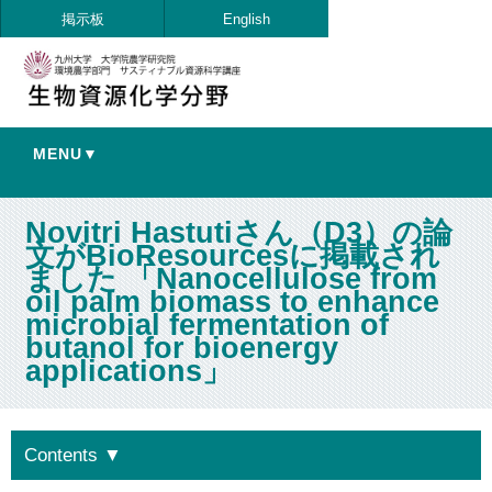
掲示板
English
MENU▼
Novitri Hastutiさん（D3）の論
文がBioResourcesに掲載され
ました 「Nanocellulose from
oil palm biomass to enhance
microbial fermentation of
butanol for bioenergy
applications」
Contents
▼